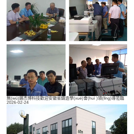
無(wú)錫杰博科技歡迎安徽省鑄造學(xué)會(huì )領(lǐng)導蒞臨
2026-02-24