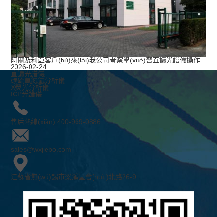
阿爾及利亞客戶(hù)來(lái)我公司考察學(xué)習直讀光譜儀操作
2026-02-24
直讀光譜儀
碳硫氧氮氫分析儀
X熒光分析儀
ICP光譜儀
售后熱線(xiàn):400-969-0886
sales@wxjiebo.com
江蘇省無(wú)錫市梁溪區會(huì )北路26-9