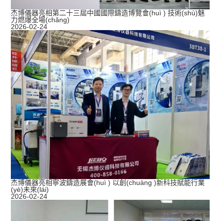
杰博儀器亮相第二十三屆中國國際鑄造博覽會(huì ) 技術(shù)魅
力燃爆全場(chǎng)
2026-02-24
杰博儀器亮相寧波鑄造展會(huì ) 以創(chuàng )新科技賦能行業
(yè)未來(lái)
2026-02-24