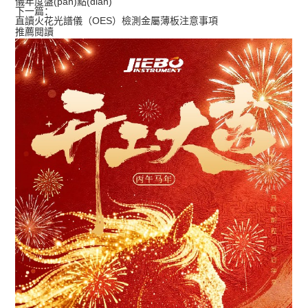
儀年度盤(pán)點(diǎn)
下一篇：
直讀火花光譜儀（OES）檢測金屬薄板注意事項
推薦閱讀