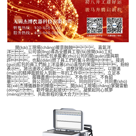
開(kāi)工現場(chǎng)暖意融融、喜氣洋
洋，公司領(lǐng)導為全體員工發(fā)放開(kāi)工紅
包，一份份紅包承載著(zhù)公司的關(guān)懷與期
許，也點(diǎn)燃了員工們的奮斗熱情。接過
(guò)紅包的員工們臉上洋溢著(zhù)喜悅的笑容，紛紛
表示，將迅速收心歸位、調整狀態(tài)，以飽滿
(mǎn)的精神面貌投入到新一年的工作中，立足本
職、履職盡責，不負信任、不負韶
華，與公司同心同德、同向同行，共同書(shū)
寫(xiě)杰博儀器新的輝煌。開(kāi)工現場(chǎng)掌聲雷動
(dòng)，歡呼聲此起彼伏，凝聚起同心筑夢
(mèng)、共赴新程的強大合力。